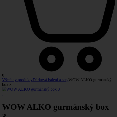
0
Všechny produkty
Dárková balení a sety
WOW ALKO gurmánský
box 3
WOW ALKO gurmánský box
3