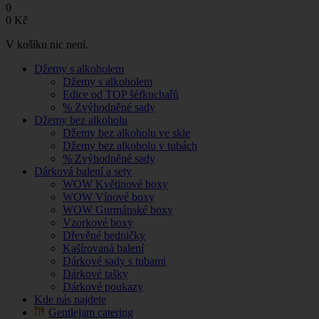
0
0
Kč
V košíku nic není.
Džemy s alkoholem
Džemy s alkoholem
Edice od TOP šéfkuchařů
% Zvýhodněné sady
Džemy bez alkoholu
Džemy bez alkoholu ve skle
Džemy bez alkoholu v tubách
% Zvýhodněné sady
Dárková balení a sety
WOW Květinové boxy
WOW Vínové boxy
WOW Gurmánské boxy
Vzorkové boxy
Dřevěné bedničky
Kašírovaná balení
Dárkové sady s tubami
Dárkové tašky
Dárkové poukazy
Kde nás najdete
Gentlejam catering