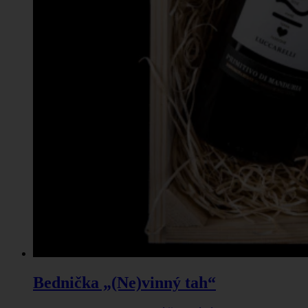
Bednička „(Ne)vinný tah“