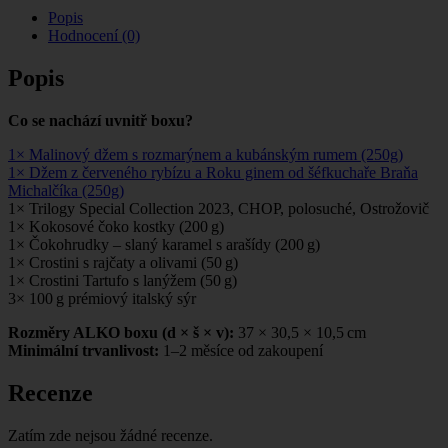
Popis
Hodnocení (0)
Popis
Co se nachází uvnitř boxu?
1× Malinový džem s rozmarýnem a kubánským rumem (250g)
1× Džem z červeného rybízu a Roku ginem od šéfkuchaře Braňa
Michalčíka (250g)
1× Trilogy Special Collection 2023, CHOP, polosuché, Ostrožovič
1× Kokosové čoko kostky (200 g)
1× Čokohrudky – slaný karamel s arašídy (200 g)
1× Crostini s rajčaty a olivami (50 g)
1× Crostini Tartufo s lanýžem (50 g)
3× 100 g prémiový italský sýr
Rozměry ALKO boxu (d × š × v):
37 × 30,5 × 10,5 cm
Minimální trvanlivost:
1–2 měsíce od zakoupení
Recenze
Zatím zde nejsou žádné recenze.