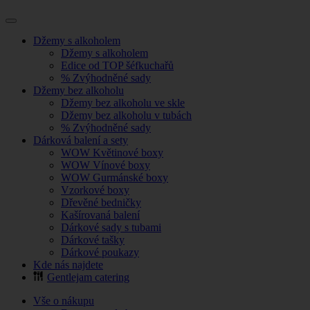
Džemy s alkoholem
Džemy s alkoholem
Edice od TOP šéfkuchařů
% Zvýhodněné sady
Džemy bez alkoholu
Džemy bez alkoholu ve skle
Džemy bez alkoholu v tubách
% Zvýhodněné sady
Dárková balení a sety
WOW Květinové boxy
WOW Vínové boxy
WOW Gurmánské boxy
Vzorkové boxy
Dřevěné bedničky
Kašírovaná balení
Dárkové sady s tubami
Dárkové tašky
Dárkové poukazy
Kde nás najdete
Gentlejam catering
Vše o nákupu