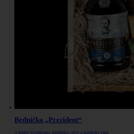
Bednička „Prezident“
3 druhy Gentlejam, klobásky, sýry a karibský rum