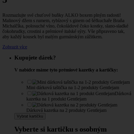
Rozmazlujte své chuťové buňky ALKO boxem plným radosti!
Malinový džem s rumem, rybízový s ginem od šéfkuchaře Braňa
Michalčíka, polosuché víno, čokoládové čoko kostky, slano-sladké
čokohrudky, crostini a prémiové italské sýry. Vše připraveno tak,
aby každý kousek byl malým gurmánským zážitkem.
Zobrazit více
Kupujete dárek?
V nabídce máme tyto prémiové kazetky a kartičky:
Mini dárková taštička na 1-2 produkty Gentlejam
Dárková
kazetka na 1 produkt Gentlejam
Dárková kazetka na 2 produkty Gentlejam
Vybrat kartičku
Vyberte si kartičku s osobným