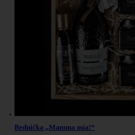
Bednička „Mamma mia!“