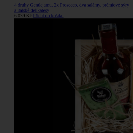
4 druhy Gentlejamu, 2x Prosecco, dva salámy, prémiové sýry
a italské delikatesy
6 039
Kč
Přidat do košíku