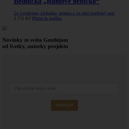
Bednička „Rumové nebíčko“
2x Gentlejam, klobáska, terinka a 2x mini karibský rum
2 731
Kč
Přidat do košíku
Novinky ze světa Gentlejam
od Ivetky, autorky projektu
ODOSLAT