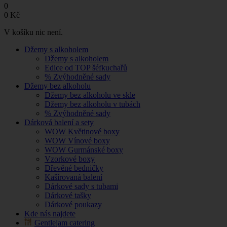
0
0
Kč
V košíku nic není.
Džemy s alkoholem
Džemy s alkoholem
Edice od TOP šéfkuchařů
% Zvýhodněné sady
Džemy bez alkoholu
Džemy bez alkoholu ve skle
Džemy bez alkoholu v tubách
% Zvýhodněné sady
Dárková balení a sety
WOW Květinové boxy
WOW Vínové boxy
WOW Gurmánské boxy
Vzorkové boxy
Dřevěné bedničky
Kašírovaná balení
Dárkové sady s tubami
Dárkové tašky
Dárkové poukazy
Kde nás najdete
Gentlejam catering