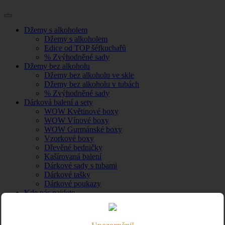
Džemy s alkoholem
Džemy s alkoholem
Edice od TOP šéfkuchařů
% Zvýhodněné sady
Džemy bez alkoholu
Džemy bez alkoholu ve skle
Džemy bez alkoholu v tubách
% Zvýhodněné sady
Dárková balení a sety
WOW Květinové boxy
WOW Vínové boxy
WOW Gurmánské boxy
Vzorkové boxy
Dřevěné bedničky
Kašírovaná balení
Dárkové sady s tubami
Dárkové tašky
Dárkové poukazy
Kde nás najdete
Gentlejam catering
Vše o nákupu