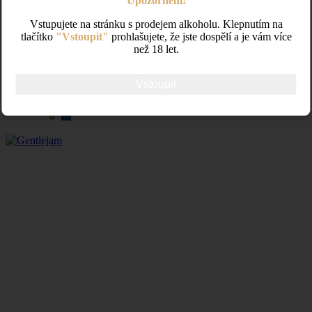
Upozornění!
Doprava a platba
O Gentlejam
Vstupujete na stránku s prodejem alkoholu. Klepnutím na
Náš příběh
tlačítko
"Vstoupit"
prohlašujete, že jste dospělí a je vám více
Napsali o nás
než 18 let.
Catering
Firemní dárky
Kontakt
Vstoupit