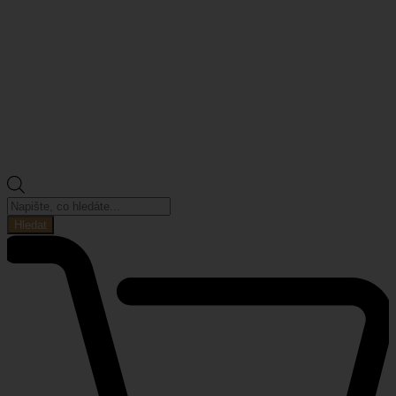
Products
search
Hledat