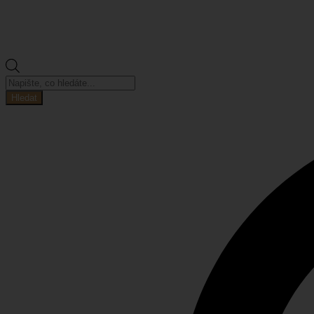
Products
search
Hledat